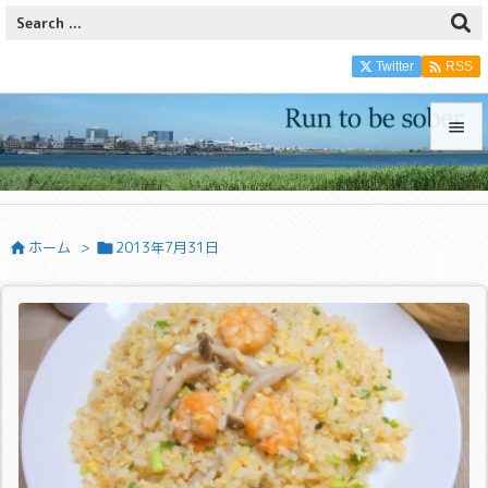

Twitter
RSS


メニュ

ホーム
>
2013年7月31日


サイド

前へ

次へ

検索