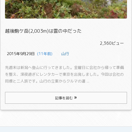
越後駒ケ岳(2,003m)は雲の中だった
2,360ビュー
2015年9月29日
  (11年前)
山行
先週末は新潟へ登山に行ってきました。
金曜日に会社から帰って準備
を整え、深夜過ぎにレンタカーで東京を出発しました。今回は会社の
同僚と二人旅です。
山行の立案からクルマの運 ...
記事を読む