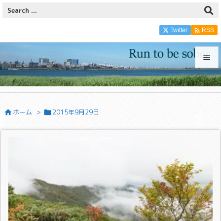

Twitter
RSS


メニュ

ホーム
>
2015年9月29日


サイド

前へ

次へ

検索