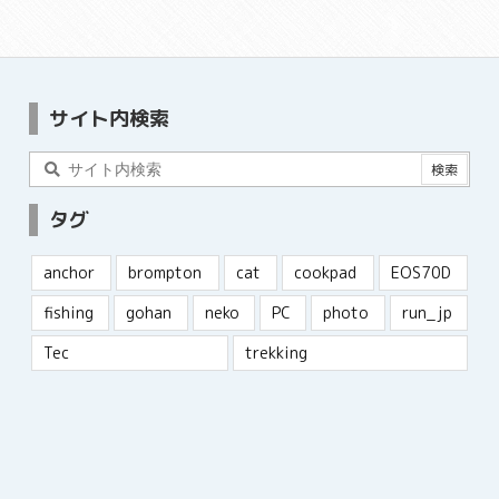
サイト内検索
タグ
anchor
brompton
cat
cookpad
EOS70D
fishing
gohan
neko
PC
photo
run_jp
Tec
trekking