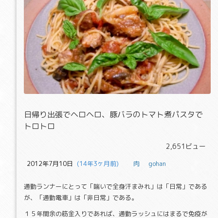
日帰り出張でヘロヘロ、豚バラのト
ロトロ
日帰り出張でヘロヘロ、豚バラのトマト煮パスタで
トロトロ
2,651ビュー
2012年7月10日
  (14年3ヶ月前)
肉
gohan
通勤ランナーにとって「喘いで全身汗まみれ」は「日常」である
が、「通勤電車」は「非日常」である。
１５年間余の筋金入りであれば、通勤ラッシュにはまるで免疫が