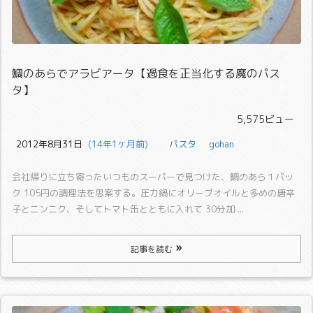
鯛のあらでアラビアータ【過食を正当化する魔のパス
タ】
5,575ビュー
2012年8月31日
  (14年1ヶ月前)
パスタ
gohan
会社帰りに立ち寄ったいつものスーパーで見つけた、鯛のあら１パッ
ク 105円の調理法を思案する。
圧力鍋にオリーブオイルと多めの唐辛
子とニンニク、そしてトマト缶とともに入れて 30分加 ...
記事を読む