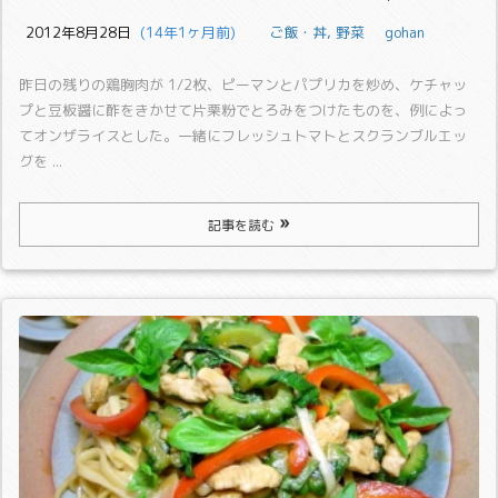
2012年8月28日
  (14年1ヶ月前)
ご飯・丼
,
野菜
gohan
昨日の残りの鶏胸肉が 1/2枚、ピーマンとパプリカを炒め、ケチャッ
プと豆板醤に酢をきかせて片栗粉でとろみをつけたものを、例によっ
てオンザライスとした。一緒にフレッシュトマトとスクランブルエッ
グを ...
記事を読む