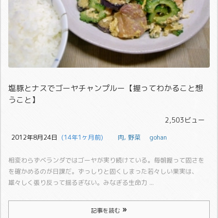
塩豚とナスでゴーヤチャンプルー【握ってわかること想
うこと】
2,503ビュー
2012年8月24日
  (14年1ヶ月前)
肉
,
野菜
gohan
相変わらずベランダではゴーヤが実り続けている。
毎朝握って固さを
を確かめるのが日課だ。
ずっしりと固くしまった若々しい果実は、
雄々しく張り反って揺るぎない。みなぎる生命力 ...
記事を読む