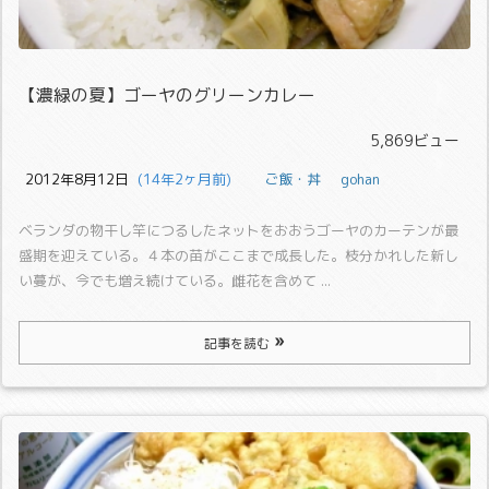
【濃緑の夏】ゴーヤのグリーンカレー
5,869ビュー
2012年8月12日
  (14年2ヶ月前)
ご飯・丼
gohan
ベランダの物干し竿につるしたネットをおおうゴーヤのカーテンが最
盛期を迎えている。
４本の苗がここまで成長した。枝分かれした新し
い蔓が、今でも増え続けている。
雌花を含めて ...
記事を読む