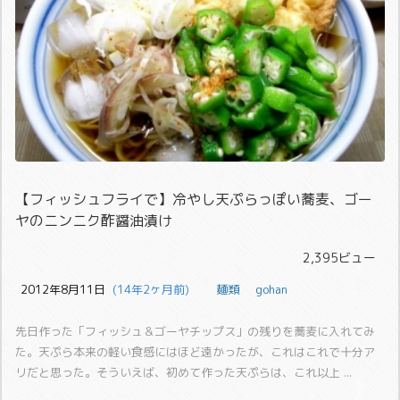
【フィッシュフライで】冷やし天ぷらっぽい蕎麦、ゴー
ヤのニンニク酢醤油漬け
2,395ビュー
2012年8月11日
  (14年2ヶ月前)
麺類
gohan
先日作った「フィッシュ＆ゴーヤチップス」の残りを蕎麦に入れてみ
た。
天ぷら本来の軽い食感にはほど遠かったが、これはこれで十分ア
リだと思った。そういえば、初めて作った天ぷらは、これ以上 ...