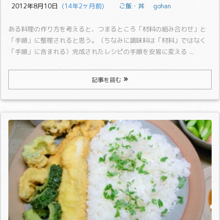
2012年8月10日
  (14年2ヶ月前)
ご飯・丼
gohan
ある料理の作り方を考えると、つまるところ「材料の組み合わせ」と
「手順」に整理されると思う。（ちなみに調味料は「材料」ではなく
「手順」に含まれる）
完成されたレシピの手順を安易に変える ...
記事を読む