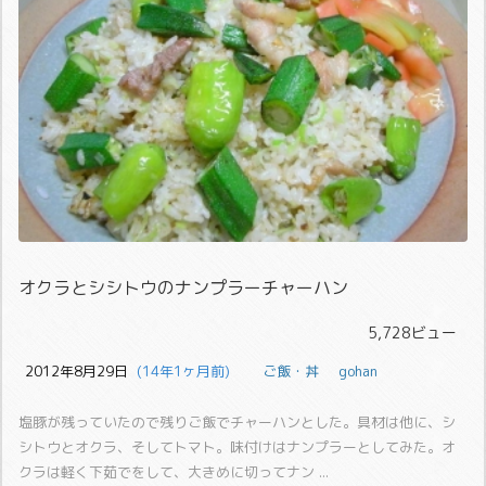
オクラとシシトウのナンプラーチャーハン
5,728ビュー
2012年8月29日
  (14年1ヶ月前)
ご飯・丼
gohan
塩豚が残っていたので残りご飯でチャーハンとした。
具材は他に、シ
シトウとオクラ、そしてトマト。味付けはナンプラーとしてみた。
オ
クラは軽く下茹でをして、大きめに切ってナン ...