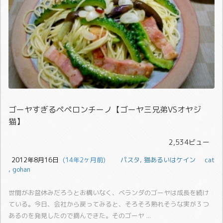
ゴーヤすぎるペペロンチーノ【ゴーヤ三兄弟VSオヤジ
猫】
2,534ビュー
2012年8月16日
  (14年2ヶ月前)
パスタ
,
猫あるいはケイン
cat
,
gohan
世間がお盆休みだろうとお構いなく、ベランダのゴーヤは成長を続け
ている。
今日、会社から戻ってみると、そろそろ熟れそうな実が３つ
あるのを発見したので摘んできた。
そのゴーヤ ...