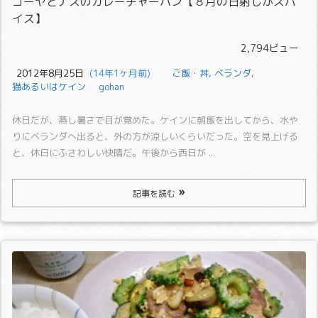
ゴーヤとナスのカレーチャーハン【８月の日射しがスパ
イス】
2,794ビュー
2012年8月25日
  (14年1ヶ月前)
ご飯・丼
,
ベランダ
,
猫あるいはケイン
gohan
休日だが、蒸し暑さで目が覚めた。
ケインに朝飯を出してから、水や
りにベランダへ出ると、外の方が涼しいくらいだった。空を見上げる
と、休日にふさわしい快晴だ。
午後から西日が ...
記事を読む