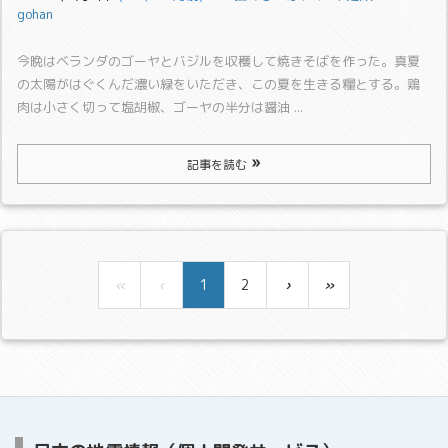
gohan
今晩はベランダのゴーヤとバジルを収穫して焼きそばを作った。
真夏
の太陽がはぐくんだ濃い緑をいただき、この夏を生きる糧とする。
鶏
肉は小さく切って塩胡椒、ゴーヤの半分は醤油 ...
記事を読む
«
‹
1
2
›
»