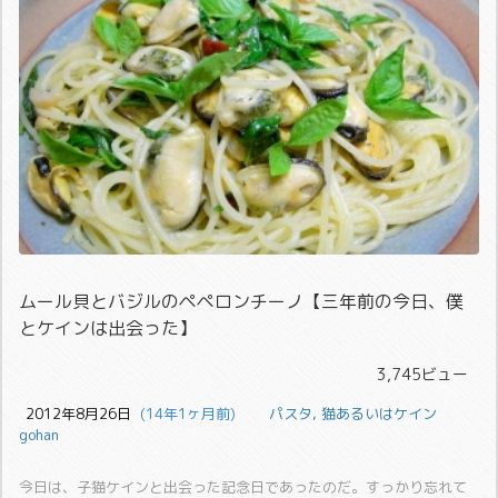
ムール貝とバジルのペペロンチーノ【三年前の今日、僕
とケインは出会った】
3,745ビュー
2012年8月26日
  (14年1ヶ月前)
パスタ
,
猫あるいはケイン
gohan
今日は、子猫ケインと出会った記念日であったのだ。すっかり忘れて