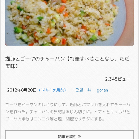
塩豚とゴーヤのチャーハン【特筆すべきことなし、ただ
美味】
2,345ビュー
2012年8月20日
  (14年1ヶ月前)
ご飯・丼
gohan
ゴーヤをピーマンの代わりにして、塩豚とパプリカを入れてチャーハ
ンを作った。
チャーハンの具材はみじん切りに。トマトとキュウリと
ゴーヤの半分はニンニク酢と塩、胡椒でサラダにする。
記事を読む