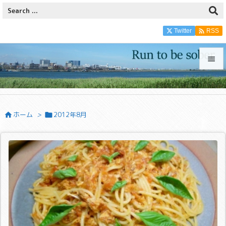

Twitter
RSS


メニュ

ホーム
>
2012年8月


サイド

前へ

次へ

検索