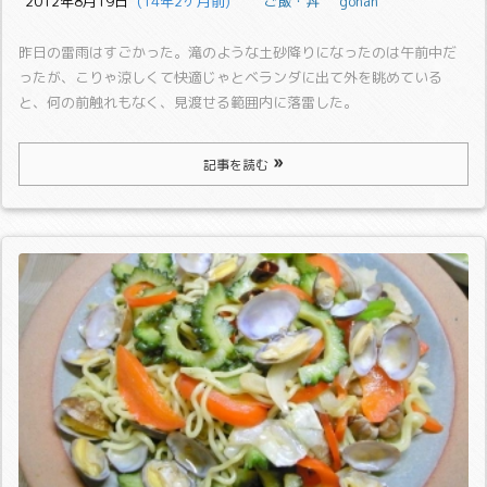
2012年8月19日
  (14年2ヶ月前)
ご飯・丼
gohan
昨日の雷雨はすごかった。
滝のような土砂降りになったのは午前中だ
ったが、こりゃ涼しくて快適じゃとベランダに出て外を眺めている
と、何の前触れもなく、見渡せる範囲内に落雷した。
記事を読む