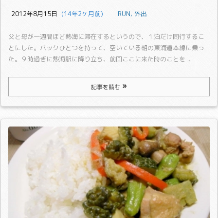
2012年8月15日
  (14年2ヶ月前)
RUN
,
外出
父と母が一週間ほど熱海に滞在するというので、１泊だけ同行するこ
とにした。
バックひとつを持って、空いている朝の東海道本線に乗っ
た。９時過ぎに熱海駅に降り立ち、前回ここに来た時のことを ...
記事を読む