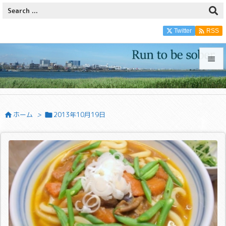

Twitter
RSS


メニュ

ホーム
>
2013年10月19日


サイド

前へ

次へ

検索