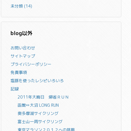
未分類
(14)
blog以外
お問い合わせ
サイトマップ
プライバシーポリシー
免責事項
塩豚を使ったレシピいろいろ
記録
2011年大晦日 帰省ＲＵＮ
函館⇔大沼 LONG RUN
奥多摩湖サイクリング
富士山一周サイクリング
東京マラソン２０１２への挑戦