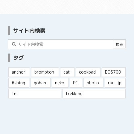
サイト内検索
タグ
anchor
brompton
cat
cookpad
EOS70D
fishing
gohan
neko
PC
photo
run_jp
Tec
trekking