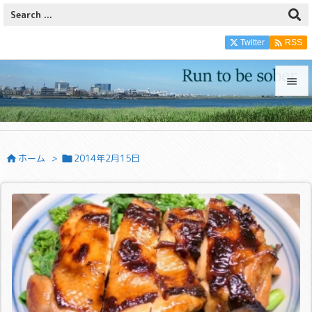

Twitter
RSS


メニュ

ホーム
>
2014年2月15日


サイド

前へ

次へ

検索