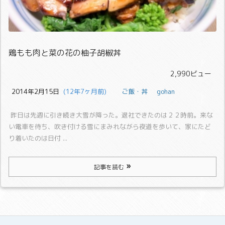
鶏もも肉と菜の花の柚子胡椒丼
2,990ビュー
2014年2月15日
  (12年7ヶ月前)
ご飯・丼
gohan
昨日は先週に引き続き大雪が降った。
退社できたのは２２時前。
来な
い電車を待ち、吹き付ける雪にまみれながら夜道を歩いて、家にたど
り着いたのは日付 ...
記事を読む