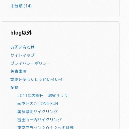
未分類
(14)
blog以外
お問い合わせ
サイトマップ
プライバシーポリシー
免責事項
塩豚を使ったレシピいろいろ
記録
2011年大晦日 帰省ＲＵＮ
函館⇔大沼 LONG RUN
奥多摩湖サイクリング
富士山一周サイクリング
東京マラソン２０１２への挑戦