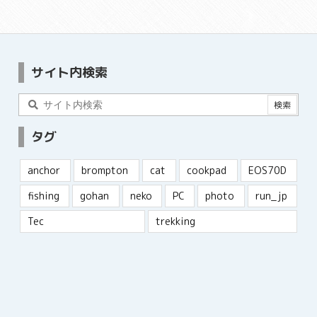
サイト内検索
タグ
anchor
brompton
cat
cookpad
EOS70D
fishing
gohan
neko
PC
photo
run_jp
Tec
trekking