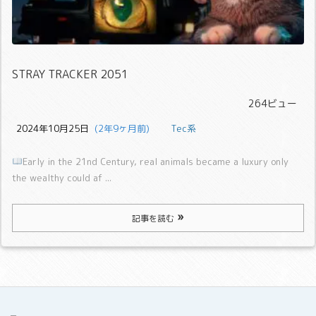
STRAY TRACKER 2051
264ビュー
2024年10月25日
  (2年9ヶ月前)
Tec系
Early in the 21nd Century, real animals became a luxury only
the wealthy could af ...
記事を読む