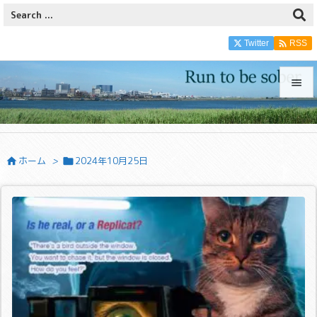

Twitter
RSS


メニュ

ホーム
>
2024年10月25日


サイド

前へ

次へ

検索