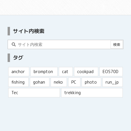
サイト内検索
タグ
anchor
brompton
cat
cookpad
EOS70D
fishing
gohan
neko
PC
photo
run_jp
Tec
trekking