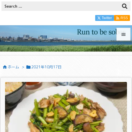

Twitter
RSS


メニュ

ホーム
>
2021年10月17日


サイド

前へ

次へ

検索