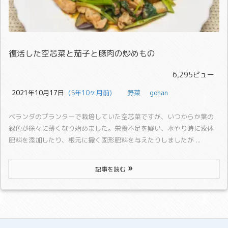
復活した空芯菜と茄子と豚肉の炒めもの
6,295ビュー
2021年10月17日
  (5年10ヶ月前)
野菜
gohan
ベランダのプランターで栽培していた空芯菜ですが、いつからか葉の
緑色が徐々に薄くなり始めました。
栄養不足を疑い、水やり時に液体
肥料を添加したり、根元に撒く固形肥料を与えたりしましたが ...
記事を読む