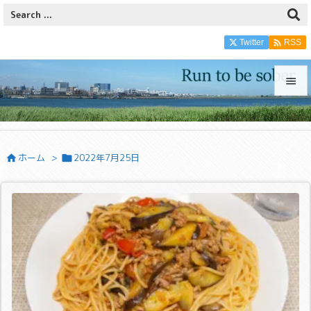

Twitter
RSS


メニュ

ホーム
>
2022年7月25日


サイド

前へ

次へ

検索