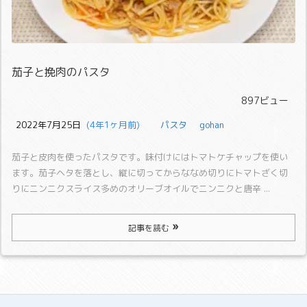
茄子と挽肉のパスタ
897ビュー
2022年7月25日
  (4年1ヶ月前)
パスタ
gohan
茄子と皮肉を使ったパスタです。味付けにはトマトケチャップを使い
ます。
茄子ヘタを落とし、縦に切ってからななめ切りにトマトざく切
りにニンニクスライス
多めのオリーブオイルでニンニクと唐辛 ...
記事を読む