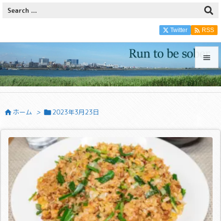

Twitter
RSS


メニュ

ホーム
>
2023年3月23日


サイド

前へ

次へ

検索