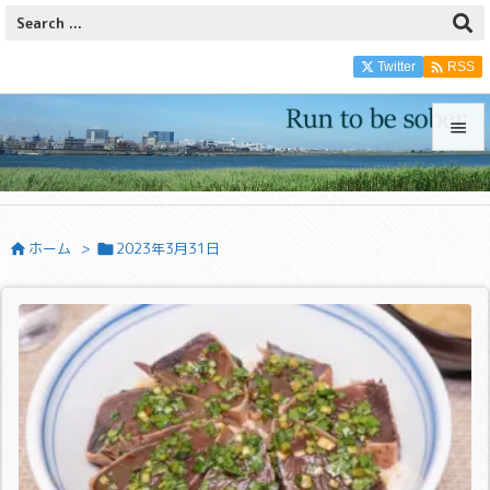

Twitter
RSS


メニュ

ホーム
>
2023年3月31日


サイド

前へ

次へ

検索