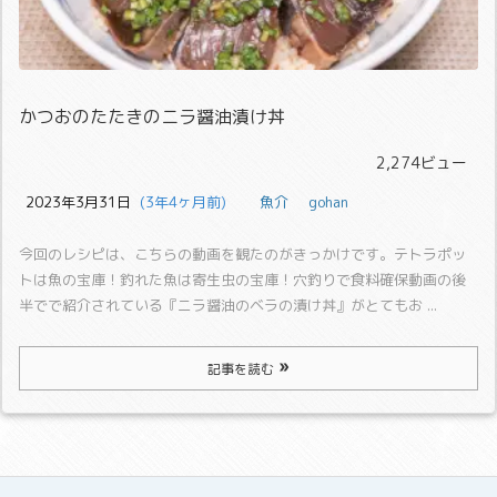
かつおのたたきのニラ醤油漬け丼
2,274ビュー
2023年3月31日
  (3年4ヶ月前)
魚介
gohan
今回のレシピは、こちらの動画を観たのがきっかけです。
テトラポッ
トは魚の宝庫！釣れた魚は寄生虫の宝庫！穴釣りで食料確保
動画の後
半でで紹介されている『ニラ醤油のベラの漬け丼』がとてもお ...
記事を読む