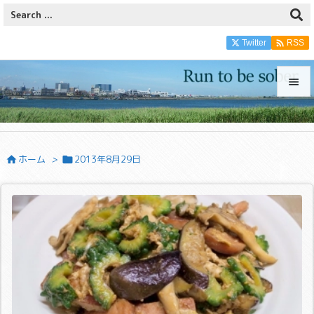

Twitter
RSS


メニュ

ホーム
>
2013年8月29日


サイド

前へ

次へ

検索