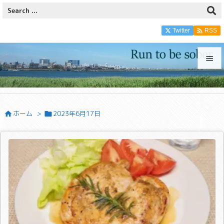

Twitter
RSS


メニュ

ホーム
>
2023年6月17日


サイド

前へ

次へ

検索