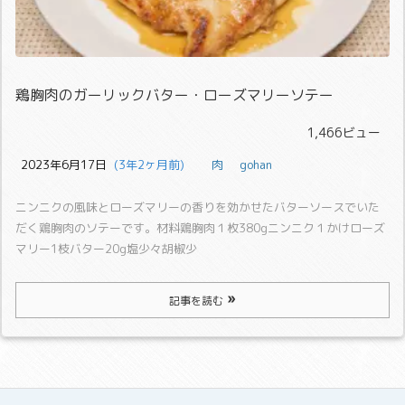
鶏胸肉のガーリックバター・ローズマリーソテー
1,466ビュー
2023年6月17日
  (3年2ヶ月前)
肉
gohan
ニンニクの風味とローズマリーの香りを効かせたバターソースでいた
だく鶏胸肉のソテーです。
材料
鶏胸肉１枚380gニンニク１かけローズ
マリー1枝バター20g塩少々胡椒少
記事を読む