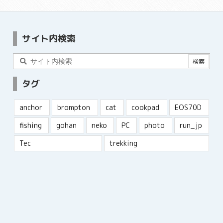
サイト内検索
タグ
anchor
brompton
cat
cookpad
EOS70D
fishing
gohan
neko
PC
photo
run_jp
Tec
trekking