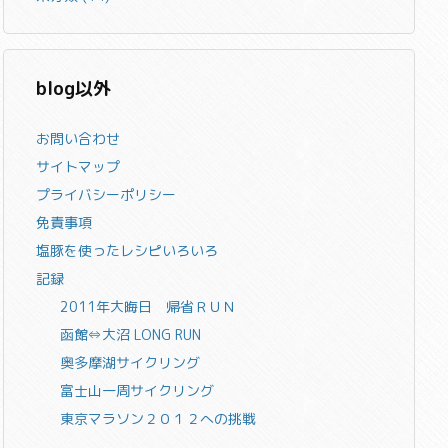
blog以外
お問い合わせ
サイトマップ
プライバシーポリシー
免責事項
塩豚を使ったレシピいろいろ
記録
2011年大晦日 帰省ＲＵＮ
函館⇔大沼 LONG RUN
奥多摩湖サイクリング
富士山一周サイクリング
東京マラソン２０１２への挑戦