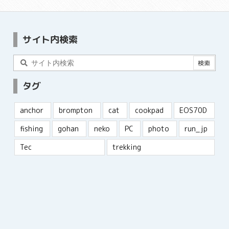
サイト内検索
タグ
anchor
brompton
cat
cookpad
EOS70D
fishing
gohan
neko
PC
photo
run_jp
Tec
trekking