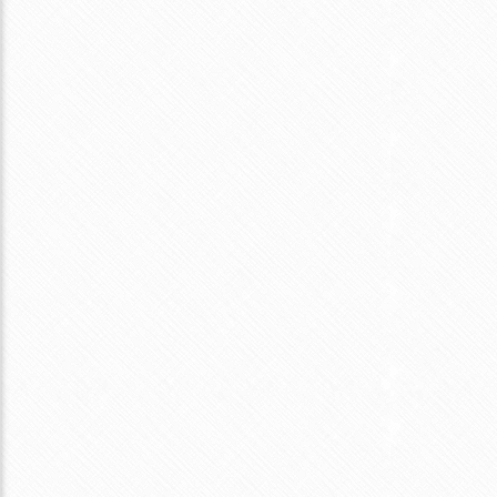
う常識
すき焼きの翌日は、すき焼き丼という常識