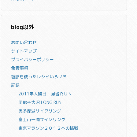
blog以外
お問い合わせ
サイトマップ
プライバシーポリシー
免責事項
塩豚を使ったレシピいろいろ
記録
2011年大晦日 帰省ＲＵＮ
函館⇔大沼 LONG RUN
奥多摩湖サイクリング
富士山一周サイクリング
東京マラソン２０１２への挑戦