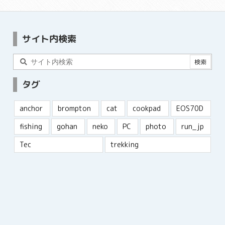
サイト内検索
タグ
anchor
brompton
cat
cookpad
EOS70D
fishing
gohan
neko
PC
photo
run_jp
Tec
trekking