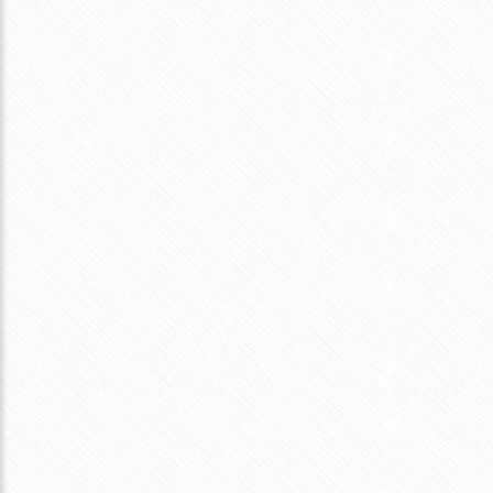
圧力鍋使用】
骨付き豚バラ肉のうどん＆ごはん【圧力鍋使用】