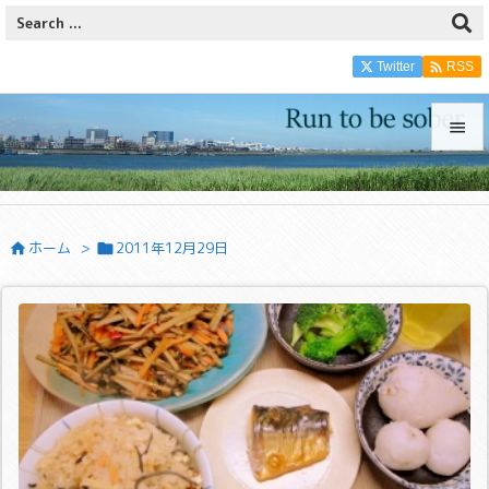

Twitter
RSS


メニュ

ホーム
>
2011年12月29日


サイド

前へ

次へ

検索