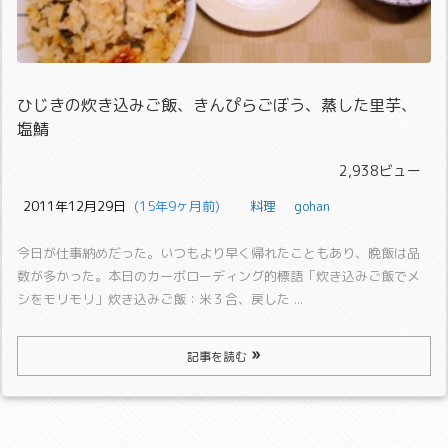
ひじきの炊き込みご飯、きんぴらごぼう、蒸した里芋、
塩鯖
2,938ビュー
2011年12月29日
  (15年9ヶ月前)
料理
gohan
今日が仕事納めだった。いつもより早く帰れたこともあり、晩飯は品
数が多かった。
本日のカーボローディング的標語「炊き込みご飯でメ
シをモリモリ」
炊き込みご飯：米３合、戻した ...
記事を読む