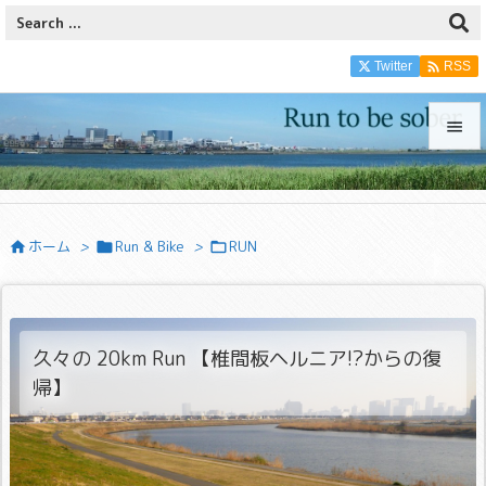

Twitter
RSS


メニュ

ホーム
>
Run & Bike
>
RUN



サイド

前へ

久々の 20km Run 【椎間板ヘルニア!?からの復
次へ
帰】

検索