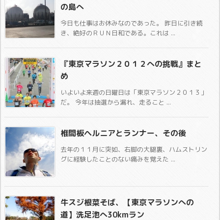
の島へ
今日も仕事はお休みなのであった。 昨日に引き続
き、絶好のＲＵＮ日和である。これは ...
『東京マラソン２０１２への挑戦』まと
め
いよいよ来週の日曜日は「東京マラソン２０１３」
だ。 今年は抽選から漏れ、走ること ...
椎間板ヘルニアとランナー、その後
去年の１１月に突如、右脚の大腿裏、ハムストリン
グに経験したことのない痛みを覚えた ...
牛スジ根菜そば、【東京マラソンへの
道】洗足池へ30kmラン