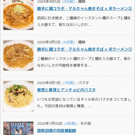
2026年8月5日
  (3日前)
:
麺類
勝手に麺コラボ・マルちゃん焼きそば × 辛ラーメン②
前回に引き続き、二種類のインスタント麺のスープと麺を
入れ替えて、新たなおいしさの ...
2026年8月3日
  (5日前)
:
麺類
勝手に麺コラボ・マルちゃん焼きそば × 辛ラーメン①
二種類のインスタント麺のスープと麺を入れ替えて、新た
なおいしさの可能性を模索する ...
2026年8月1日
  (7日前)
:
パスタ
椎茸と舞茸とアンチョビのパスタ
いつもお世話になっているオイル系のパスタをつくりまし
た。今回の食材は椎茸と舞茸、 ...
2026年7月30日
  (9日前)
:
その他
原典回帰の攻殻機動隊