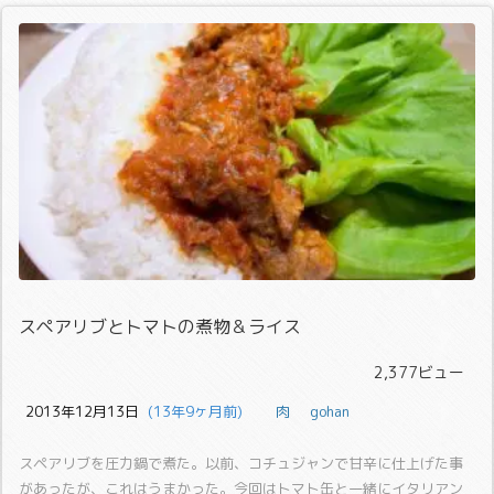
スペアリブとトマトの煮物＆ライス
2,377ビュー
2013年12月13日
  (13年9ヶ月前)
肉
gohan
スペアリブを圧力鍋で煮た。
以前、コチュジャンで甘辛に仕上げた事
があったが、これはうまかった。
今回はトマト缶と一緒にイタリアン