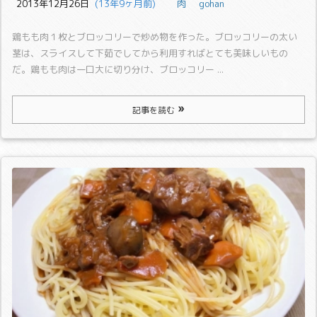
2013年12月26日
  (13年9ヶ月前)
肉
gohan
鶏もも肉１枚とブロッコリーで炒め物を作った。
ブロッコリーの太い
茎は、スライスして下茹でしてから利用すればとても美味しいもの
だ。
鶏もも肉は一口大に切り分け、ブロッコリー ...
記事を読む