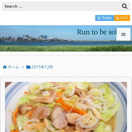

Twitter
RSS


メニュ

ホーム
>
2013年12月


サイド

前へ

次へ

検索