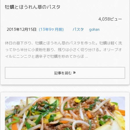
牡蠣とほうれん草のパスタ
4,038ビュー
2013年12月15日
  (13年9ヶ月前)
パスタ
gohan
休日の昼下がり、牡蠣とほうれん草のパスタを作った。
牡蠣は軽く洗
ってから半分に小麦粉を振り、残りは小さく切り分ける。
オリーブオ
イルにニンニクと唐辛子で牡蠣を炒めてからほ ...
記事を読む