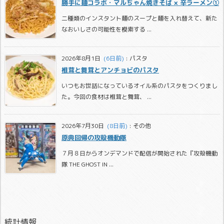
勝手に麺コラボ・マルちゃん焼きそば × 辛ラーメン①
二種類のインスタント麺のスープと麺を入れ替えて、新た
なおいしさの可能性を模索する ...
2026年8月1日
  (6日前)
:
パスタ
椎茸と舞茸とアンチョビのパスタ
いつもお世話になっているオイル系のパスタをつくりまし
た。今回の食材は椎茸と舞茸、 ...
2026年7月30日
  (8日前)
:
その他
原典回帰の攻殻機動隊
７月８日からオンデマンドで配信が開始された『攻殻機動
隊 THE GHOST IN ...
統計情報