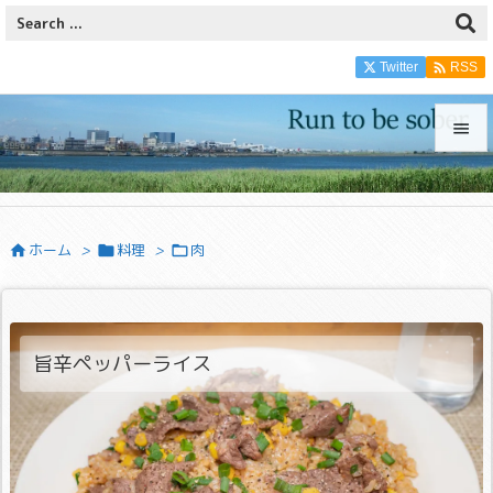

Twitter
RSS


メニュ

ホーム
>
料理
>
肉



サイド

前へ

旨辛ペッパーライス
次へ

検索