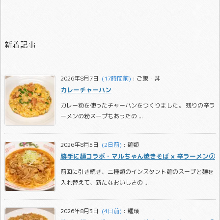
新着記事
2026年8月7日
  (17時間前)
:
ご飯・丼
カレーチャーハン
カレー粉を使ったチャーハンをつくりました。 残りの辛ラ
ーメンの粉スープもあったの ...
2026年8月5日
  (2日前)
:
麺類
勝手に麺コラボ・マルちゃん焼きそば × 辛ラーメン②
前回に引き続き、二種類のインスタント麺のスープと麺を
入れ替えて、新たなおいしさの ...
2026年8月3日
  (4日前)
:
麺類