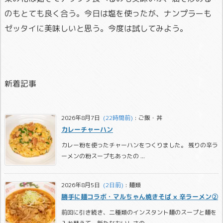
のもとても良く合う。今日は塩を使ったが、ナンプラーも
ゼッタイに美味しいと思う。今度は試してみよう。
新着記事
2026年8月7日
  (22時間前)
:
ご飯・丼
カレーチャーハン
カレー粉を使ったチャーハンをつくりました。 残りの辛ラ
ーメンの粉スープもあったの ...
2026年8月5日
  (2日前)
:
麺類
勝手に麺コラボ・マルちゃん焼きそば × 辛ラーメン②
前回に引き続き、二種類のインスタント麺のスープと麺を