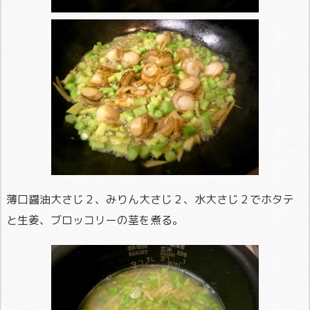
薄口醤油大さじ２、みりん大さじ２、水大さじ２でホタテ
と生姜、ブロッコリーの茎を煮る。