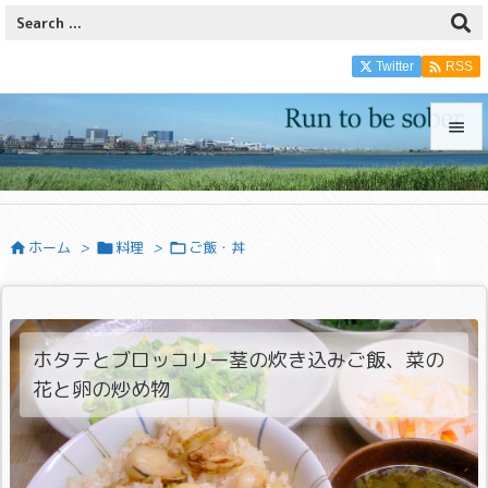

Twitter
RSS


メニュ

ホーム
>
料理
>
ご飯・丼



サイド

前へ

ホタテとブロッコリー茎の炊き込みご飯、菜の
次へ
花と卵の炒め物

検索