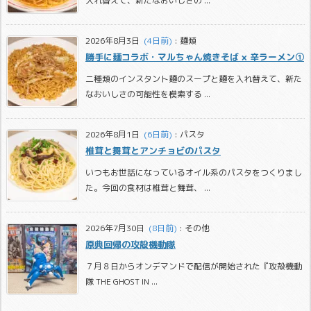
入れ替えて、新たなおいしさの ...
2026年8月3日
  (4日前)
:
麺類
勝手に麺コラボ・マルちゃん焼きそば × 辛ラーメン①
二種類のインスタント麺のスープと麺を入れ替えて、新た
なおいしさの可能性を模索する ...
2026年8月1日
  (6日前)
:
パスタ
椎茸と舞茸とアンチョビのパスタ
いつもお世話になっているオイル系のパスタをつくりまし
た。今回の食材は椎茸と舞茸、 ...
2026年7月30日
  (8日前)
:
その他
原典回帰の攻殻機動隊
７月８日からオンデマンドで配信が開始された『攻殻機動
隊 THE GHOST IN ...