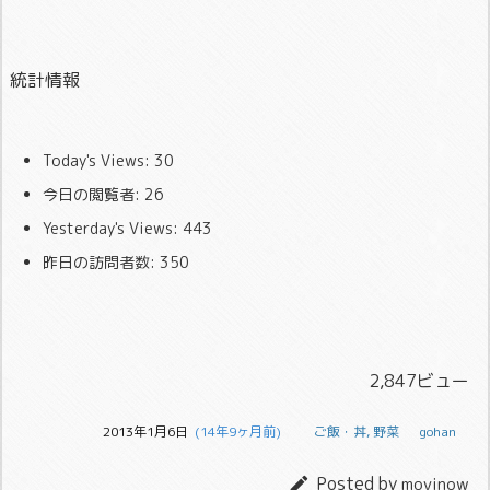
統計情報
Today's Views:
30
今日の閲覧者:
26
Yesterday's Views:
443
昨日の訪問者数:
350
2,847ビュー
2013年1月6日
  (14年9ヶ月前)
ご飯・丼
,
野菜
gohan
Posted by

movinow