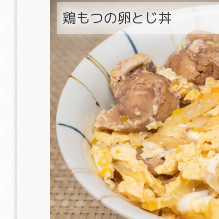
鶏もつの卵とじ丼
キット梅ちりめんチ
明太子とカニカマのチャ
辛ラーメン粉末スープ
ハン
ーハン
チャーハン