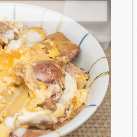
の
鶏手羽先と玉ねぎの無水
鶏肉玉ねぎニンジンの圧
カレー
カレー
力鍋無水カレー