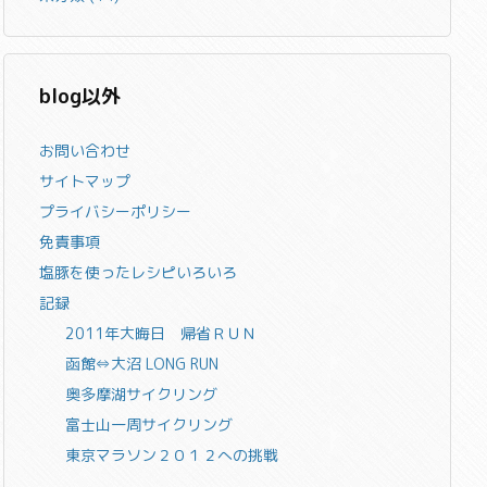
blog以外
お問い合わせ
サイトマップ
プライバシーポリシー
免責事項
塩豚を使ったレシピいろいろ
記録
2011年大晦日 帰省ＲＵＮ
函館⇔大沼 LONG RUN
奥多摩湖サイクリング
富士山一周サイクリング
東京マラソン２０１２への挑戦