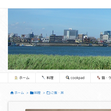
ホーム
料理
cookpad
猫・
ホーム
>
料理
>
ご飯・丼


