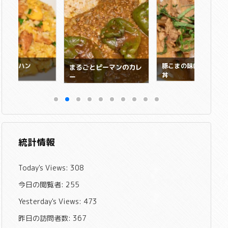
チャーハン
豚こまの味ぽんこって
まるごとピーマンのカレ
丼
ー
統計情報
Today's Views:
308
今日の閲覧者:
255
Yesterday's Views:
473
昨日の訪問者数:
367