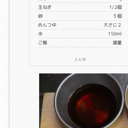
玉ねぎ
1/2個
卵
３個
めんつゆ
大さじ２
水
150ml
ご飯
適量
２人分