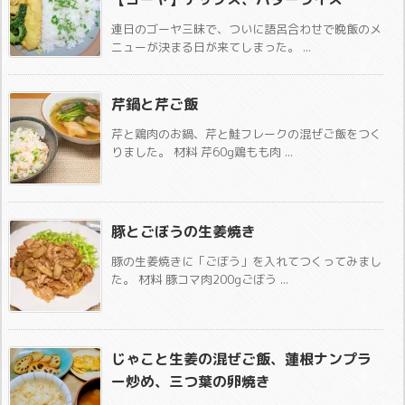
連日のゴーヤ三昧で、ついに語呂合わせで晩飯のメ
ニューが決まる日が来てしまった。 ...
芹鍋と芹ご飯
芹と鶏肉のお鍋、芹と鮭フレークの混ぜご飯をつく
りました。 材料 芹60g鶏もも肉 ...
豚とごぼうの生姜焼き
豚の生姜焼きに「ごぼう」を入れてつくってみまし
た。 材料 豚コマ肉200gごぼう ...
じゃこと生姜の混ぜご飯、蓮根ナンプラ
ー炒め、三つ葉の卵焼き