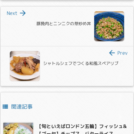

Next
豚挽肉とニンニクの芽炒め丼

Prev
シャトルシェフでつくる和風スペアリブ
関連記事

【旬といえばロンドン五輪】フィッシュ&
【ゴーヤ】チップス、バターライス