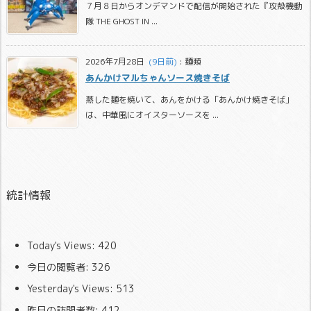
７月８日からオンデマンドで配信が開始された『攻殻機動
隊 THE GHOST IN ...
2026年7月28日
  (9日前)
:
麺類
あんかけマルちゃんソース焼きそば
蒸した麺を焼いて、あんをかける「あんかけ焼きそば」
は、中華風にオイスターソースを ...
統計情報
Today's Views:
420
今日の閲覧者:
326
Yesterday's Views:
513
昨日の訪問者数:
412