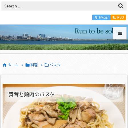

Twitter
RSS


メニュ

ホーム
>
料理
>
パスタ



サイド

前へ

舞茸と鶏肉のパスタ
次へ

検索