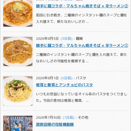
勝手に麺コラボ・マルちゃん焼きそば × 辛ラーメン②
前回に引き続き、二種類のインスタント麺のスープと麺を
入れ替えて、新たなおいしさの ...
2026年8月3日
  (3日前)
:
麺類
勝手に麺コラボ・マルちゃん焼きそば × 辛ラーメン①
二種類のインスタント麺のスープと麺を入れ替えて、新た
なおいしさの可能性を模索する ...
2026年8月1日
  (5日前)
:
パスタ
椎茸と舞茸とアンチョビのパスタ
いつもお世話になっているオイル系のパスタをつくりまし
た。今回の食材は椎茸と舞茸、 ...
2026年7月30日
  (7日前)
:
その他
原典回帰の攻殻機動隊