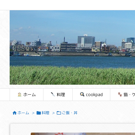
ホーム
料理
cookpad
猫・
ホーム
>
料理
>
ご飯・丼


