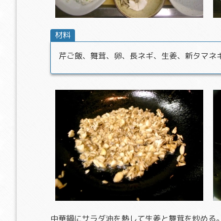
材料
芹ご飯、舞茸、卵、長ネギ、生姜、新タマネ
中華鍋にサラダ油を熱して生姜と舞茸を炒める