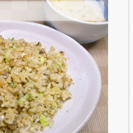
水
鶏肉玉ねぎニンジンの圧
チキンハンバーグ・オム
まるご
力鍋無水カレー
ライス
ー