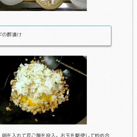
ギの酢漬け
。卵を入れて芹ご飯を投入。お玉を駆使して炒め合