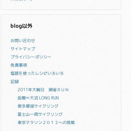
blog以外
お問い合わせ
サイトマップ
プライバシーポリシー
免責事項
塩豚を使ったレシピいろいろ
記録
2011年大晦日 帰省ＲＵＮ
函館⇔大沼 LONG RUN
奥多摩湖サイクリング
富士山一周サイクリング
東京マラソン２０１２への挑戦