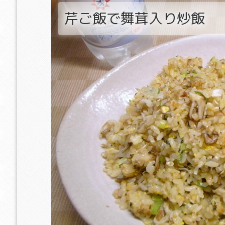
芹ご飯で舞茸入り炒飯
子とカニカマのチャ
辛ラーメン粉末スープの
鶏手羽先と玉ねぎの無
ン
チャーハン
カレー