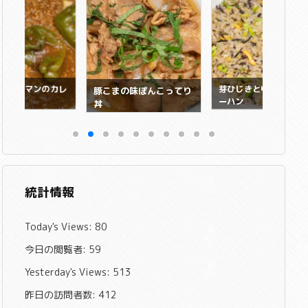
とピーマンのカレ
芽ひじきとゆかりのチ
豚こまの味ぽんこってり
ーハン
丼
統計情報
Today's Views:
80
今日の閲覧者:
59
Yesterday's Views:
513
昨日の訪問者数:
412