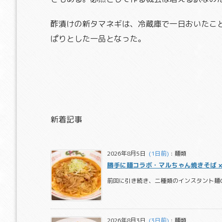
酢漬けの新タマネギは、冷蔵庫で一日おいたこ
ぱりとした一品となった。
新着記事
2026年8月5日
  (1日前)
:
麺類
勝手に麺コラボ・マルちゃん焼きそば ×
前回に引き続き、二種類のインスタント麺の
2026年8月3日
  (3日前)
:
麺類