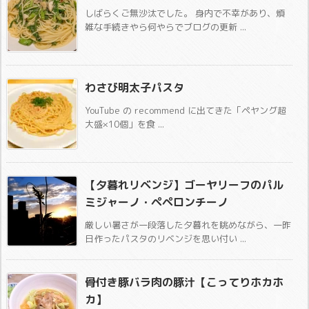
しばらくご無沙汰でした。 身内で不幸があり、煩
雑な手続きやら何やらでブログの更新 ...
わさび明太子パスタ
YouTube の recommend に出てきた「ペヤング超
大盛×10個」を食 ...
【夕暮れリベンジ】ゴーヤリーフのパル
ミジャーノ・ペペロンチーノ
厳しい暑さが一段落した夕暮れを眺めながら、一昨
日作ったパスタのリベンジを思い付い ...
骨付き豚バラ肉の豚汁【こってりホカホ
カ】