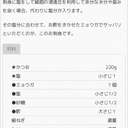
刺身に塩をして細胞の浸透圧を利用して余分な水分や臭み
を抜く場合、代わりに塩分が入ります。
その塩分に合わせて、お酢をきかせたミョウガでサッパリ
といただくのが、このお刺身です。
材料
★かつお
220g
★塩
小さじ１
●ミョウガ
１個
●塩
小さじ1/2
●砂糖
小さじ1/2
●酢
大さじ１
細ねぎ
適量