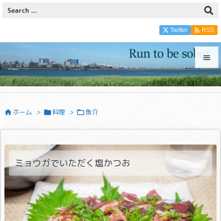

Twitter
RSS


メニュ

ホーム
>
料理
>
魚介



サイド

前へ

ミョウガでいただく塩かつお
次へ

検索