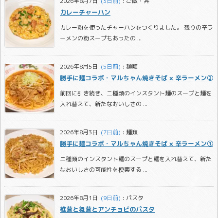
2026年8月7日
  (3日前)
:
ご飯・丼
カレーチャーハン
カレー粉を使ったチャーハンをつくりました。 残りの辛ラ
ーメンの粉スープもあったの ...
2026年8月5日
  (5日前)
:
麺類
勝手に麺コラボ・マルちゃん焼きそば × 辛ラーメン②
前回に引き続き、二種類のインスタント麺のスープと麺を
入れ替えて、新たなおいしさの ...
2026年8月3日
  (7日前)
:
麺類
勝手に麺コラボ・マルちゃん焼きそば × 辛ラーメン①
二種類のインスタント麺のスープと麺を入れ替えて、新た
なおいしさの可能性を模索する ...
2026年8月1日
  (9日前)
:
パスタ
椎茸と舞茸とアンチョビのパスタ