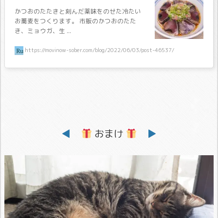
かつおのたたきと刻んだ薬味をのせた冷たい
お蕎麦をつくります。 市販のかつおのたた
き、ミョウガ、生 ...
https://movinow-sober.com/blog/2022/06/03/post-46537/
◀
おまけ
▶