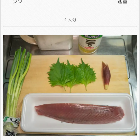
シソ
適量
１人分