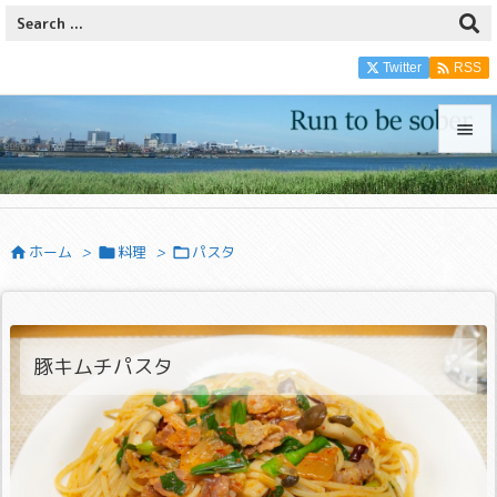

Twitter
RSS


メニュ

ホーム
>
料理
>
パスタ



サイド

前へ

豚キムチパスタ
次へ

検索