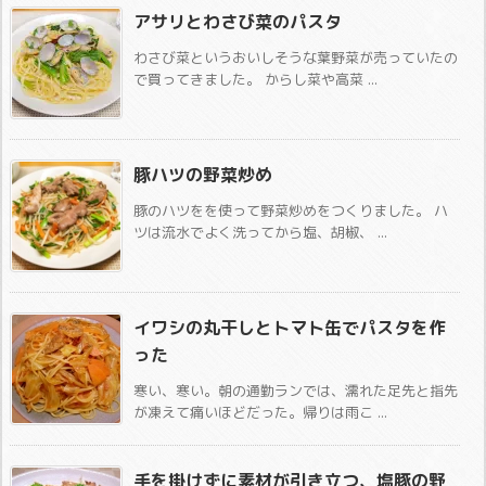
アサリとわさび菜のパスタ
わさび菜というおいしそうな葉野菜が売っていたの
で買ってきました。 からし菜や高菜 ...
豚ハツの野菜炒め
豚のハツをを使って野菜炒めをつくりました。 ハ
ツは流水でよく洗ってから塩、胡椒、 ...
イワシの丸干しとトマト缶でパスタを作
った
寒い、寒い。朝の通勤ランでは、濡れた足先と指先
が凍えて痛いほどだった。帰りは雨こ ...
手を掛けずに素材が引き立つ、塩豚の野