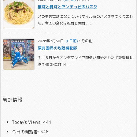
椎茸と舞茸とアンチョビのパスタ
いつもお世話になっているオイル系のパスタをつくりまし
た。今回の食材は椎茸と舞茸、 ...
2026年7月30日
  (8日前)
:
その他
原典回帰の攻殻機動隊
７月８日からオンデマンドで配信が開始された『攻殻機動
隊 THE GHOST IN ...
統計情報
Today's Views:
441
今日の閲覧者:
348