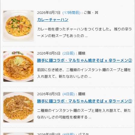
2026年8月7日
  (17時間前)
:
ご飯・丼
カレーチャーハン
カレー粉を使ったチャーハンをつくりました。 残りの辛ラ
ーメンの粉スープもあったの ...
2026年8月5日
  (2日前)
:
麺類
勝手に麺コラボ・マルちゃん焼きそば × 辛ラーメン②
前回に引き続き、二種類のインスタント麺のスープと麺を
入れ替えて、新たなおいしさの ...
2026年8月3日
  (4日前)
:
麺類
勝手に麺コラボ・マルちゃん焼きそば × 辛ラーメン①
二種類のインスタント麺のスープと麺を入れ替えて、新た
なおいしさの可能性を模索する ...
2026年8月1日
  (6日前)
:
パスタ