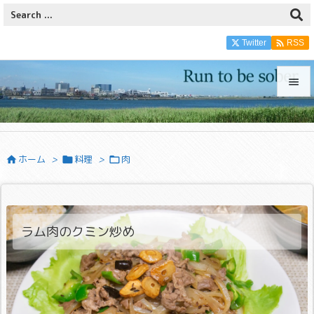

Twitter
RSS


メニュ

ホーム
>
料理
>
肉



サイド

前へ

ラム肉のクミン炒め
次へ

検索