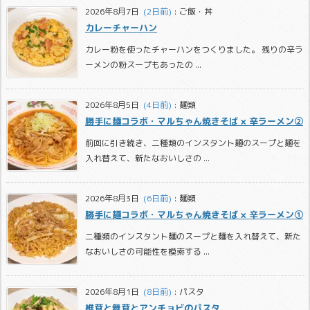
2026年8月7日
  (2日前)
:
ご飯・丼
カレーチャーハン
カレー粉を使ったチャーハンをつくりました。 残りの辛ラ
ーメンの粉スープもあったの ...
2026年8月5日
  (4日前)
:
麺類
勝手に麺コラボ・マルちゃん焼きそば × 辛ラーメン②
前回に引き続き、二種類のインスタント麺のスープと麺を
入れ替えて、新たなおいしさの ...
2026年8月3日
  (6日前)
:
麺類
勝手に麺コラボ・マルちゃん焼きそば × 辛ラーメン①
二種類のインスタント麺のスープと麺を入れ替えて、新た
なおいしさの可能性を模索する ...
2026年8月1日
  (8日前)
:
パスタ
椎茸と舞茸とアンチョビのパスタ