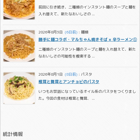
前回に引き続き、二種類のインスタント麺のスープと麺を
入れ替えて、新たなおいしさの ...
2026年8月3日
  (6日前)
:
麺類
勝手に麺コラボ・マルちゃん焼きそば × 辛ラーメン①
二種類のインスタント麺のスープと麺を入れ替えて、新た
なおいしさの可能性を模索する ...
2026年8月1日
  (8日前)
:
パスタ
椎茸と舞茸とアンチョビのパスタ
いつもお世話になっているオイル系のパスタをつくりまし
た。今回の食材は椎茸と舞茸、 ...
統計情報