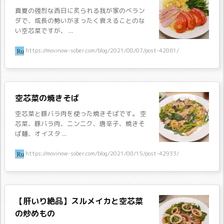
真夏の強烈な西日に炙られる我が家のベラン
ダで、成長の勢いがまったく衰えることのな
い空芯菜ですが、 ...
https://movinow-sober.com/blog/2021/08/07/post-42861/
空芯菜の焼きそば
空芯菜と豚バラ肉を使った焼きそばです。 空
芯菜、豚バラ肉、ニンニク、唐辛子、焼きそ
ば麺、オイスタ ...
https://movinow-sober.com/blog/2021/08/15/post-42933/
【肝いり絶品】スルメイカと空芯菜
の炒めもの