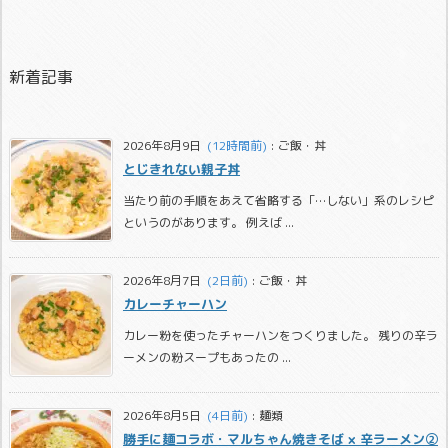
新着記事
2026年8月9日
  (12時間前)
:
ご飯・丼
とじきれない親子丼
当たり前の手順をあえて省略する「…しない」系のレシピ
というのがあります。 例えば ...
2026年8月7日
  (2日前)
:
ご飯・丼
カレーチャーハン
カレー粉を使ったチャーハンをつくりました。 残りの辛ラ
ーメンの粉スープもあったの ...
2026年8月5日
  (4日前)
:
麺類
勝手に麺コラボ・マルちゃん焼きそば × 辛ラーメン②