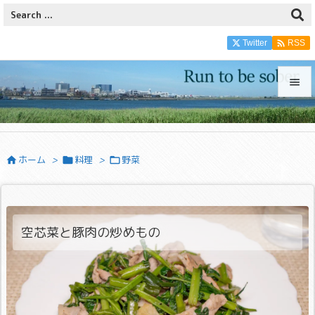

Twitter
RSS


メニュ

ホーム
>
料理
>
野菜



サイド

前へ

空芯菜と豚肉の炒めもの
次へ

検索