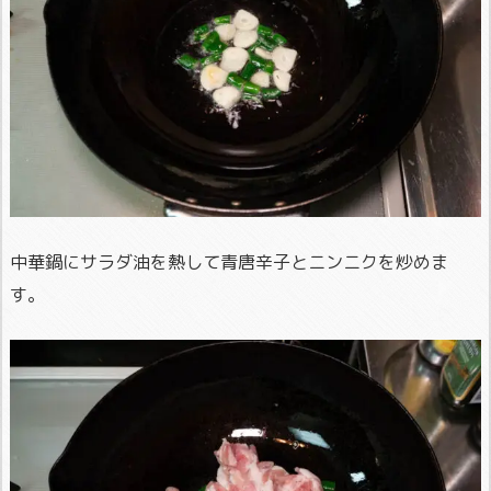
中華鍋にサラダ油を熱して青唐辛子とニンニクを炒めま
す。