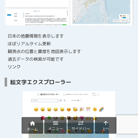
日本の地震情報を表示します
ほぼリアルタイム更新
観測点の位置と震度を地図表示します
過去データの検索が可能です
リンク
絵文字エクスプローラー




メニュー
サイドバー
上へ
ホーム