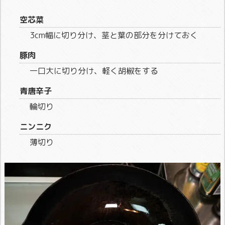
空芯菜
3cm幅に切り分け、茎と葉の部分を分けておく
豚肉
一口大に切り分け、軽く胡椒をする
青唐辛子
輪切り
ニンニク
薄切り