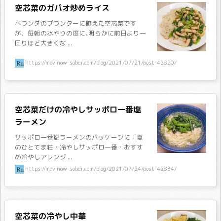
空芯菜のガパオ炒めライス
ベランダのプランターに植えた空芯菜です
が、毎朝の水やりの度に､明らかに前日より一
回りほど大きくな ...
https://movinow-sober.com/blog/2021/07/21/post-42820/
空芯菜だけの冷やしサッポロ一番塩
ラーメン
サッポロ一番塩ラーメンのパッケージに「夏
のひとてま荘・冷やしサッポロ一番・おすす
め冷やしアレンジ ...
https://movinow-sober.com/blog/2021/07/24/post-42834/
空芯菜の冷やし中華