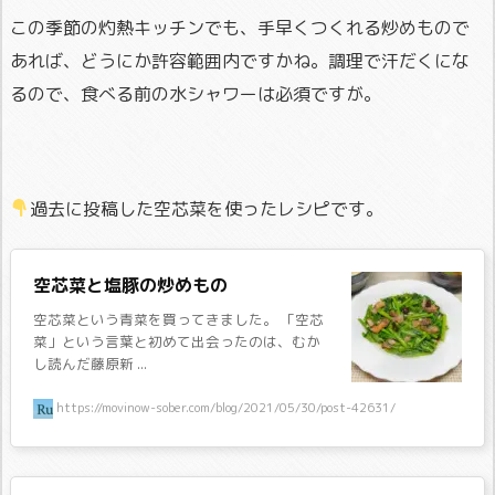
この季節の灼熱キッチンでも、手早くつくれる炒めもので
あれば、どうにか許容範囲内ですかね。調理で汗だくにな
るので、食べる前の水シャワーは必須ですが。
過去に投稿した空芯菜を使ったレシピです。
空芯菜と塩豚の炒めもの
空芯菜という青菜を買ってきました。 「空芯
菜」という言葉と初めて出会ったのは、むか
し読んだ藤原新 ...
https://movinow-sober.com/blog/2021/05/30/post-42631/