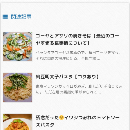
関連記事

ゴーヤとアサリの焼きそば【最近のゴー
ヤすぎる食事情について】
ベランダでゴーヤが成るので、毎日ゴーヤを食う。
それは自然の摂理に則る、至極当然 ...
納豆明太子パスタ【コクあり】
東京マラソンから４日が過ぎ、脚もだいぶ治ってき
た。 ただ左足の親指の爪がやられて ...
残念だった
イワシつみれのトマトソー
スパスタ