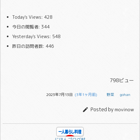
Today's Views:
428
今日の閲覧者:
344
Yesterday's Views:
548
昨日の訪問者数:
446
798ビュー
2023年7月13日
  (3年1ヶ月前)
野菜
gohan
Posted by

movinow
にほんブログ村