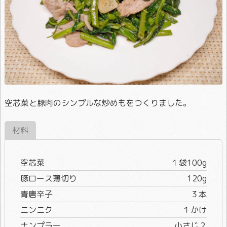
空芯菜と豚肉のシンプルな炒めもをつくりました。
材料
空芯菜
１袋100g
豚ロース薄切り
120g
青唐辛子
３本
ニンニク
１かけ
ナンプラー
小さじ２