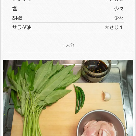
塩
少々
胡椒
少々
サラダ油
大さじ１
１人分