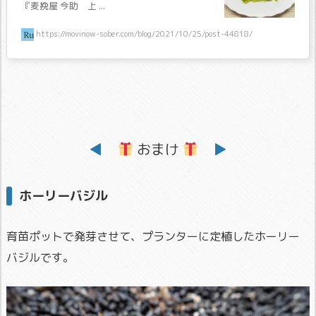
『麦挽屋 今助 上 ...
https://movinow-sober.com/blog/2021/10/25/post-44818/
◀
おまけ
▶
ホーリーバジル
育苗ポットで発芽させて、プランターに定植したホーリー
バジルです。