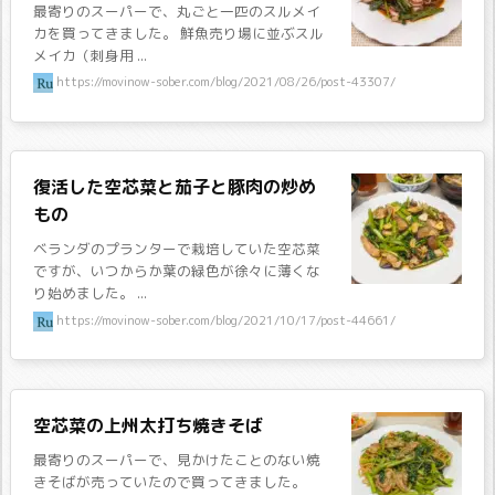
最寄りのスーパーで、丸ごと一匹のスルメイ
カを買ってきました。 鮮魚売り場に並ぶスル
メイカ（刺身用 ...
https://movinow-sober.com/blog/2021/08/26/post-43307/
復活した空芯菜と茄子と豚肉の炒め
もの
ベランダのプランターで栽培していた空芯菜
ですが、いつからか葉の緑色が徐々に薄くな
り始めました。 ...
https://movinow-sober.com/blog/2021/10/17/post-44661/
空芯菜の上州太打ち焼きそば
最寄りのスーパーで、見かけたことのない焼
きそばが売っていたので買ってきました。